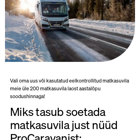
Vali oma uus või kasutatud eelkontrollitud matkasuvila
meie üle 200 matkasuvila laost aastalõpu
soodushinnaga!
Miks tasub soetada
matkasuvila just nüüd
ProCaravanist: