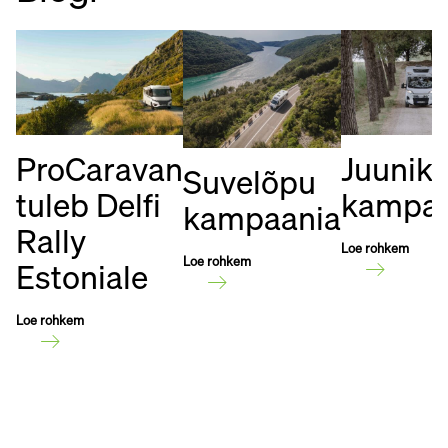
Juunik
ProCaravan
Suvelõpu
kampaa
tuleb Delfi
kampaania
Rally
Loe rohkem
Loe rohkem
Estoniale
Loe rohkem