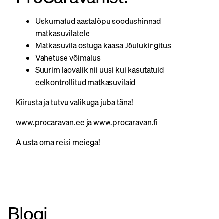
Uskumatud aastalõpu soodushinnad
matkasuvilatele
Matkasuvila ostuga kaasa Jõulukingitus
Vahetuse võimalus
Suurim laovalik nii uusi kui kasutatuid
eelkontrollitud matkasuvilaid
Kiirusta ja tutvu valikuga juba täna!
www.procaravan.ee
ja
www.procaravan.fi
Alusta oma reisi meiega!
Blogi