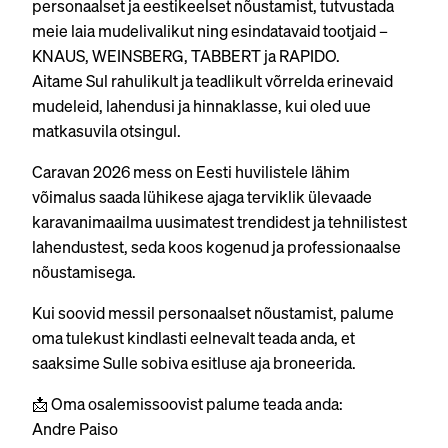
personaalset ja eestikeelset nõustamist, tutvustada
meie laia mudelivalikut ning esindatavaid tootjaid –
KNAUS, WEINSBERG, TABBERT ja RAPIDO.
Aitame Sul rahulikult ja teadlikult võrrelda erinevaid
mudeleid, lahendusi ja hinnaklasse, kui oled uue
matkasuvila otsingul.
Caravan 2026 mess on Eesti huvilistele lähim
võimalus saada lühikese ajaga terviklik ülevaade
karavanimaailma uusimatest trendidest ja tehnilistest
lahendustest, seda koos kogenud ja professionaalse
nõustamisega.
Kui soovid messil personaalset nõustamist, palume
oma tulekust kindlasti eelnevalt teada anda, et
saaksime Sulle sobiva esitluse aja broneerida.
📩 Oma osalemissoovist palume teada anda:
Andre Paiso