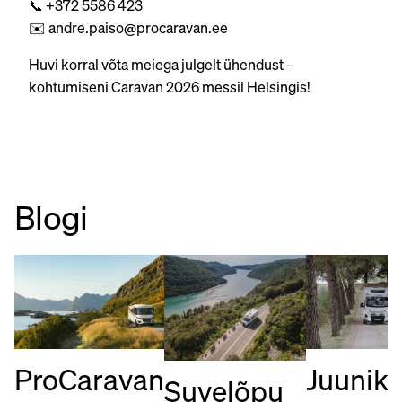
📞 +372 5586 423
✉️ andre.paiso@procaravan.ee
Huvi korral võta meiega julgelt ühendust –
kohtumiseni Caravan 2026 messil Helsingis!
Blogi
Juunik
ProCaravan
Suvelõpu