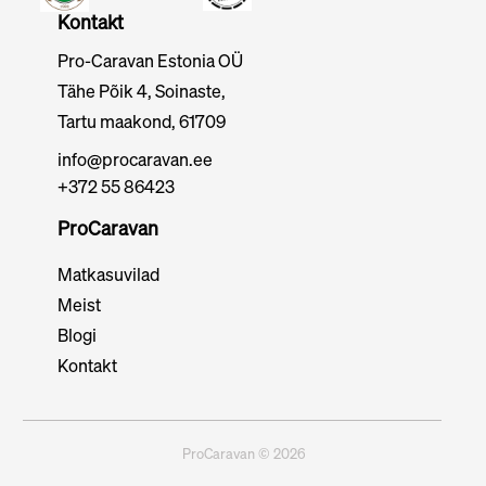
Kontakt
Pro-Caravan Estonia OÜ
Tähe Põik 4, Soinaste,
Tartu maakond, 61709
info@procaravan.ee
+372 55 86423
ProCaravan
Matkasuvilad
Meist
Blogi
Kontakt
ProCaravan ©
2026